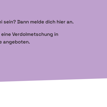
ei sein? Dann melde dich hier an.
d eine Verdolmetschung in
e angeboten.