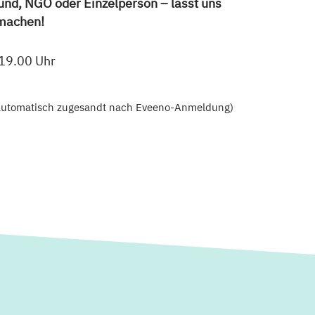
und, NGO oder Einzelperson – lasst uns
 machen!
 19.00 Uhr
d automatisch zugesandt nach Eveeno-Anmeldung)