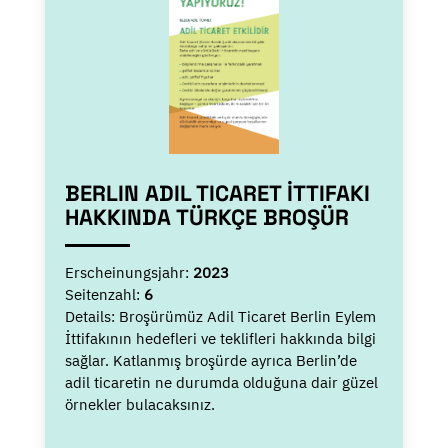
BERLIN ADIL TICARET İTTIFAKI
HAKKINDA TÜRKÇE BROŞÜR
Erscheinungsjahr:
2023
Seitenzahl:
6
Details:
Broşürümüz Adil Ticaret Berlin Eylem
İttifakının hedefleri ve teklifleri hakkında bilgi
sağlar. Katlanmış broşürde ayrıca Berlin’de
adil ticaretin ne durumda olduğuna dair güzel
örnekler bulacaksınız.