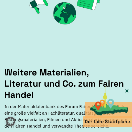
Weitere Materialien,
Literatur und Co. zum Fairen
×
Handel
In der Materialdatenbank des Forum Fairer Handel findet ihr
eine große Vielfalt an Fachliteratur, qualitätsgeprüften
Bildungsmaterialien, Filmen und Aktionsmaterialien rund um
Der faire Stadtplan
→
den Fairen Handel und verwandte Themenbereiche.