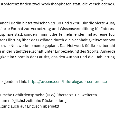
Konferenz finden zwei Workshopphasen statt, die verschiedene 
andel Berlin bietet zwischen 11:30 und 12:40 Uhr die vierte Aus
währte Format zur Vernetzung und Wissensvermittlung für Interessi
osphäre statt, sondern nimmt die Teilnehmenden mit auf eine T
er Führung über das Gelände durch die Nachhaltigkeitsverantw
e sowie Netzwerkmomente geplant. Das Netzwerk Südkreuz berichte
 in der Stadtgesellschaft unter Einbeziehung des Sports. Außerd
keit im Sport in der Lausitz, das den Aufbau und die Etablierung
 folgendem Link:
https://eveeno.com/futurelegaue-conference
eutsche Gebärdensprache (DGS) übersetzt. Bei weiteren
ir um möglichst zeitnahe Rückmeldung.
altung auch auf Englisch übersetzt