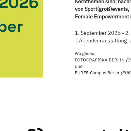
 2026
Kernthemen sind: nachh
von Sport(groß)events,
Female Empowerment i
ber
1. September 2026 - 2
Abendveranstaltung: 
Wo genau:
FOTOGRAFISKA BERLIN
(O
und
EUREF-Campus Berlin
(EUR