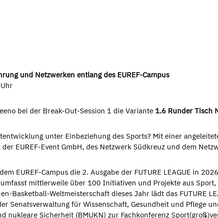
Führung und Netzwerken entlang des EUREF-Campus
 Uhr
eeno bei der Break-Out-Session 1 die Variante
1.6 Runder Tisch N
dtentwicklung unter Einbeziehung des Sports? Mit einer angelei
der EUREF-Event GmbH, des Netzwerk Südkreuz und dem Netzwerk
 dem EUREF-Campus die 2. Ausgabe der FUTURE LEAGUE in 2026 s
fasst mittlerweile über 100 Initiativen und Projekte aus Sport, 
uen-Basketball-Weltmeisterschaft dieses Jahr lädt das FUTURE L
 der Senatsverwaltung für Wissenschaft, Gesundheit und Pflege 
d nukleare Sicherheit (BMUKN) zur Fachkonferenz Sport(groß)ver