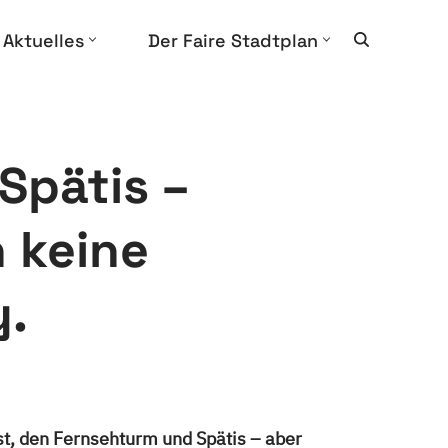
Aktuelles
Der Faire Stadtplan
Spätis –
h keine
y.
st, den Fernsehturm und Spätis – aber