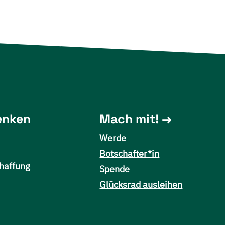
enken
Mach mit!
Werde
Botschafter*in
haffung
Spende
Glücksrad ausleihen