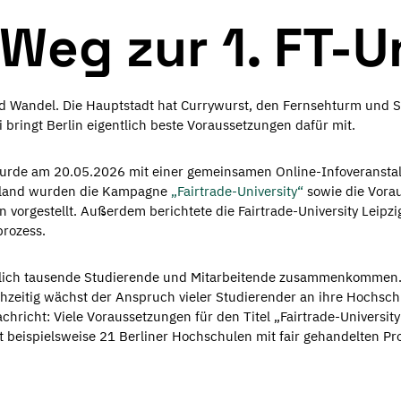
Weg zur 1. FT-U
t und Wandel. Die Hauptstadt hat Currywurst, den Fernsehturm und S
i bringt Berlin eigentlich beste Voraussetzungen dafür mit.
g wurde am 20.05.2026 mit einer gemeinsamen Online-Infoverans
chland wurden die Kampagne
„Fairtrade-University“
sowie die Vorau
vorgestellt. Außerdem berichtete die Fairtrade-University Leipzig
prozess.
glich tausende Studierende und Mitarbeitende zusammenkommen.
ichzeitig wächst der Anspruch vieler Studierender an ihre Hochsch
richt: Viele Voraussetzungen für den Titel „Fairtrade-University“
t beispielsweise 21 Berliner Hochschulen mit fair gehandelten P