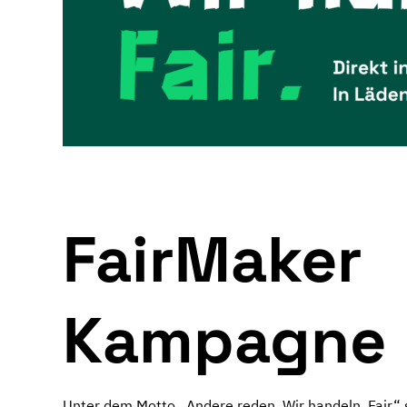
FairMaker
Kampagne
Unter dem Motto „Andere reden. Wir handeln. Fair“ 