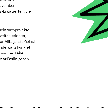
November
ls-Engagierten, die
euchtturmprojekte
swelten
erleben
,
 Alltags ist. Ziel ist
andel ganz konkret im
r
wird es
Faire
aar Berlin
geben.