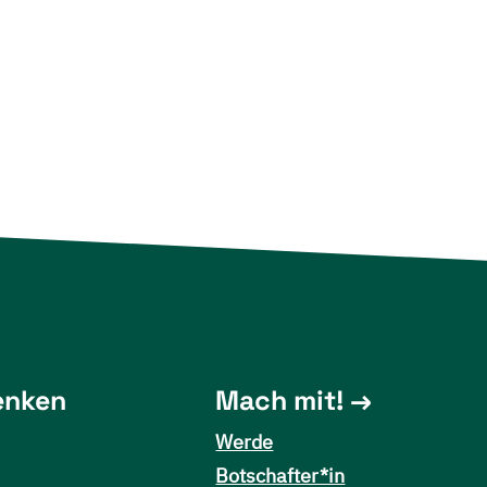
enken
Mach mit!
Werde
Botschafter*in