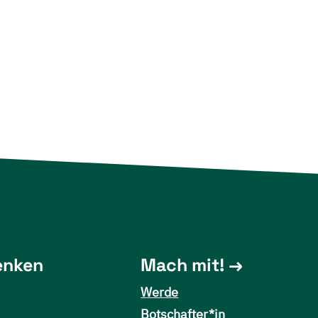
enken
Mach mit!
Werde
Botschafter*in