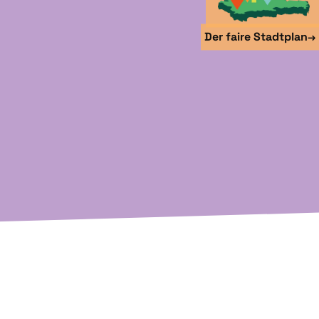
Der faire Stadtplan
→