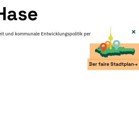
 Hase
×
eit und kommunale Entwicklungspolitik per
Der faire Stadtplan
→