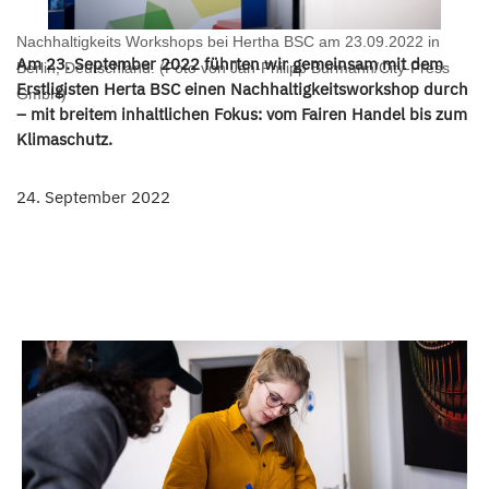
Nachhaltigkeits Workshops bei Hertha BSC am 23.09.2022 in
Am 23. September 2022 führten wir gemeinsam mit dem
Berlin, Deutschland. (Foto von Jan-Philipp Burmann/City-Press
Erstligisten Herta BSC einen Nachhaltigkeitsworkshop durch
GmbH)
– mit breitem inhaltlichen Fokus: vom Fairen Handel bis zum
Klimaschutz.
24. September 2022