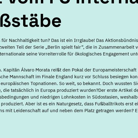
aßstäbe
für Nachhaltigkeit tun? Das ist ein Irrglaube! Das Aktionsbündni
zweiten Teil der Serie „Berlin spielt fair“, die in Zusammenarbeit
nternationale seine Vorreiterrolle für ökologisches Engagement un
in. Kapitän Álvaro Morata reißt den Pokal der Europameisterschaf
che Mannschaft im Finale England kurz vor Schluss besiegen konn
4 europäischen Topnationen. So weit, so bekannt. Doch wussten Si
, die tatsächlich in Europa produziert wurden?Der erste Artikel der
sbedingungen und niedrigen Lohnkosten in Südostasien, weshalb e
roduziert. Aber ist es ein Naturgesetz, dass Fußballtrikots erst 
ns mit Leidenschaft auf und neben dem Platz getragen werden? Ei