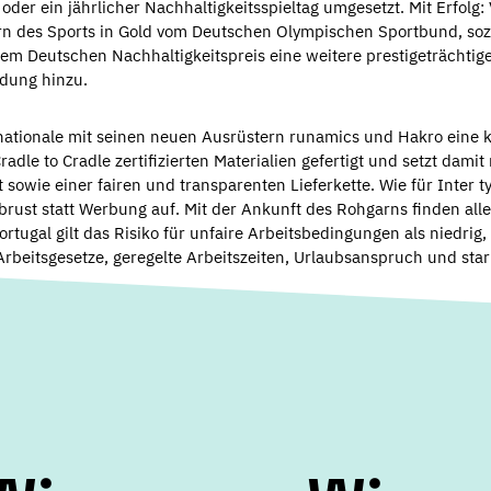
oder ein jährlicher Nachhaltigkeitsspieltag umgesetzt. Mit Erfolg
rn des Sports in Gold vom Deutschen Olympischen Sportbund, so
m Deutschen Nachhaltigkeitspreis eine weitere prestigeträchtig
idung hinzu.
ationale mit seinen neuen Ausrüstern runamics und Hakro eine kl
adle to Cradle zertifizierten Materialien gefertigt und setzt dami
 sowie einer fairen und transparenten Lieferkette. Wie für Inter typ
tbrust statt Werbung auf. Mit der Ankunft des Rohgarns finden alle
ortugal gilt das Risiko für unfaire Arbeitsbedingungen als niedrig,
Arbeitsgesetze, geregelte Arbeitszeiten, Urlaubsanspruch und st