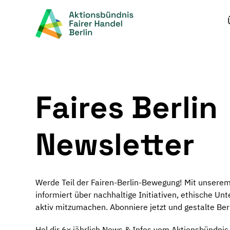
Zum
Inhalt
springen
Faires Berlin
Newsletter
Werde Teil der Fairen-Berlin-Bewegung! Mit unsere
informiert über nachhaltige Initiativen, ethische U
aktiv mitzumachen. Abonniere jetzt und gestalte Berli
Hol dir 6x jährlich News & Infos vom Aktionsbündnis 