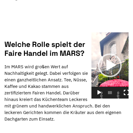
V
i
Welche Rolle spielt der
d
Faire Handel im MARS?
e
o
Im MARS wird großen Wert auf
-
Nachhaltigkeit gelegt. Dabei verfolgen sie
P
einen ganzheitlichen Ansatz. Tee, Nüsse,
l
Kaffee und Kakao stammen aus
a
zertifiziertem Fairen Handel. Darüber
0
0
y
0:
0:
hinaus kreiert das Küchenteam Leckeres
0
3
e
0
3
mit grünem und handwerklichen Anspruch. Bei den
r
leckeren Gerichten kommen die Kräuter aus dem eigenen
Dachgarten zum Einsatz.