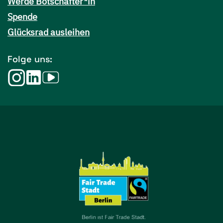
Werde Botschafter*in
Spende
Glücksrad ausleihen
Folge uns: